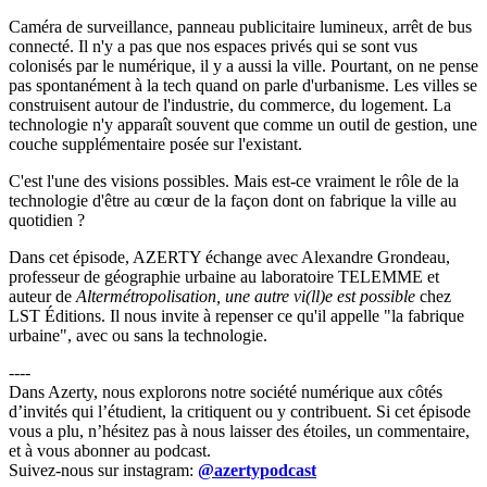
Caméra de surveillance, panneau publicitaire lumineux, arrêt de bus
connecté. Il n'y a pas que nos espaces privés qui se sont vus
colonisés par le numérique, il y a aussi la ville. Pourtant, on ne pense
pas spontanément à la tech quand on parle d'urbanisme. Les villes se
construisent autour de l'industrie, du commerce, du logement. La
technologie n'y apparaît souvent que comme un outil de gestion, une
couche supplémentaire posée sur l'existant.
C'est l'une des visions possibles. Mais est-ce vraiment le rôle de la
technologie d'être au cœur de la façon dont on fabrique la ville au
quotidien ?
Dans cet épisode, AZERTY échange avec Alexandre Grondeau,
professeur de géographie urbaine au laboratoire TELEMME et
auteur de
Altermétropolisation, une autre vi(ll)e est possible
chez
LST Éditions. Il nous invite à repenser ce qu'il appelle "la fabrique
urbaine", avec ou sans la technologie.
----
Dans Azerty, nous explorons notre société numérique aux côtés
d’invités qui l’étudient, la critiquent ou y contribuent. Si cet épisode
vous a plu, n’hésitez pas à nous laisser des étoiles, un commentaire,
et à vous abonner au podcast.
Suivez-nous sur instagram:
@azertypodcast